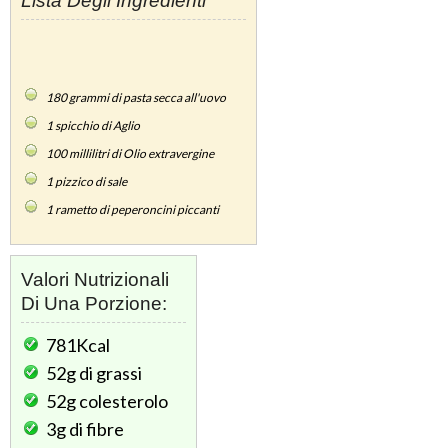
Lista Degli Ingredienti
180
grammi di pasta secca all'uovo
1
spicchio di Aglio
100
millilitri di Olio extravergine
1
pizzico di sale
1
rametto di peperoncini piccanti
Valori Nutrizionali
Di Una Porzione:
781Kcal
52g
di grassi
52g
colesterolo
3g
di fibre