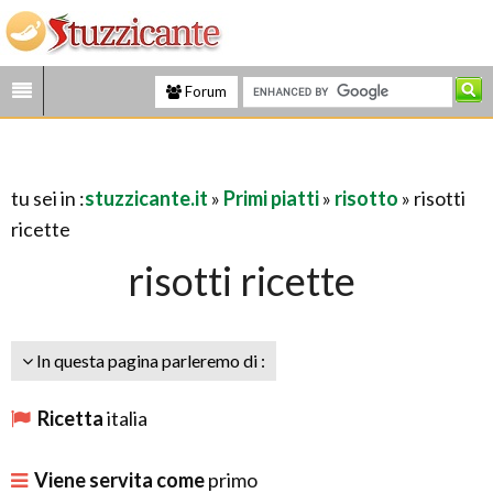
Forum
tu sei in :
stuzzicante.it
»
Primi piatti
»
risotto
» risotti
ricette
risotti ricette
In questa pagina parleremo di :
Ricetta
italia
Viene servita come
primo