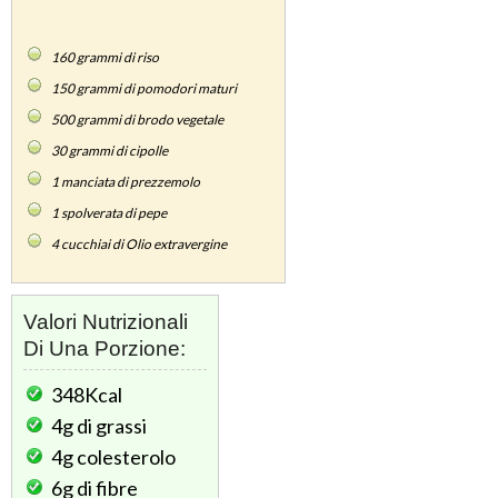
160
grammi di riso
150
grammi di pomodori maturi
500
grammi di brodo vegetale
30
grammi di cipolle
1
manciata di prezzemolo
1
spolverata di pepe
4
cucchiai di Olio extravergine
Valori Nutrizionali
Di Una Porzione:
348Kcal
4g
di grassi
4g
colesterolo
6g
di fibre