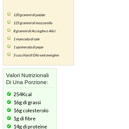
120
grammi di patate
125
grammi di mozzarella
8
grammi di Acciughe o Alici
1
manciata di sale
1
spolverata di pepe
5
cucchiai di Olio extravergine
Valori Nutrizionali
Di Una Porzione:
254Kcal
16g
di grassi
16g
colesterolo
1g
di fibre
14g
di proteine