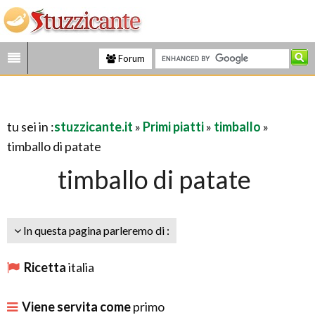
Forum
tu sei in :
stuzzicante.it
»
Primi piatti
»
timballo
»
timballo di patate
timballo di patate
In questa pagina parleremo di :
Ricetta
italia
Viene servita come
primo