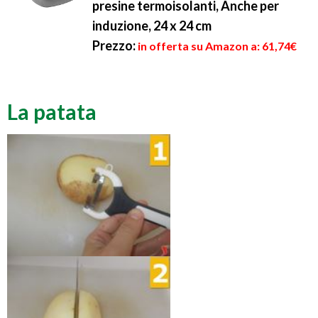
presine termoisolanti, Anche per
induzione, 24 x 24 cm
Prezzo:
in offerta su Amazon a: 61,74€
La patata