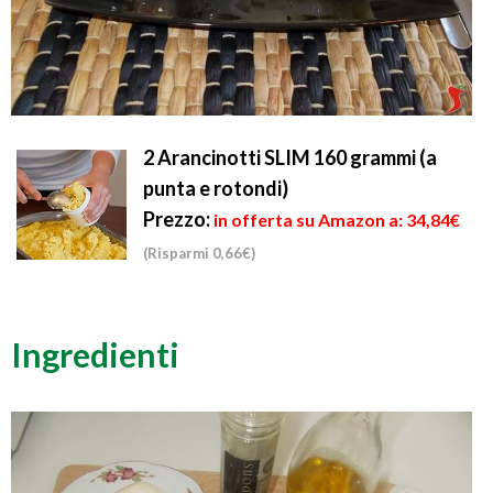
2 Arancinotti SLIM 160 grammi (a
punta e rotondi)
Prezzo:
in offerta su Amazon a: 34,84€
(Risparmi 0,66€)
Ingredienti