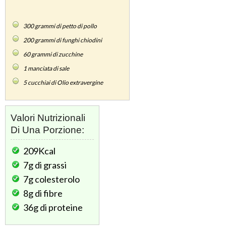
300
grammi di petto di pollo
200
grammi di funghi chiodini
60
grammi di zucchine
1
manciata di sale
5
cucchiai di Olio extravergine
Valori Nutrizionali
Di Una Porzione:
209Kcal
7g
di grassi
7g
colesterolo
8g
di fibre
36g
di proteine