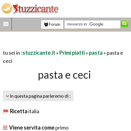
Forum
tu sei in :
stuzzicante.it
»
Primi piatti
»
pasta
» pasta e
ceci
pasta e ceci
In questa pagina parleremo di :
Ricetta
italia
Viene servita come
primo