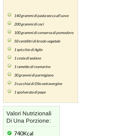
140
grammi di pasta secca all'uovo
200
grammi di ceci
100
grammi di conserva di pomodoro
50
centilitri di brodo vegetale
1
spicchio di Aglio
1
costa di sedano
1
rametto di rosmarino
30
grammi di parmigiano
3
cucchiai di Olio extravergine
1
spolverata di pepe
Valori Nutrizionali
Di Una Porzione:
740Kcal