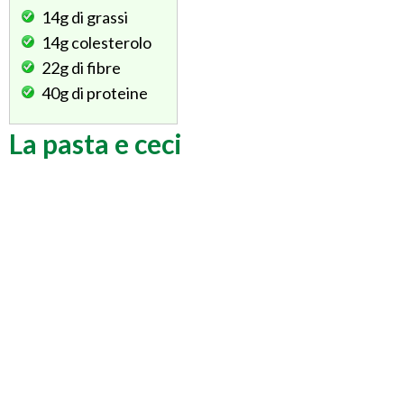
14g
di grassi
14g
colesterolo
22g
di fibre
40g
di proteine
La pasta e ceci