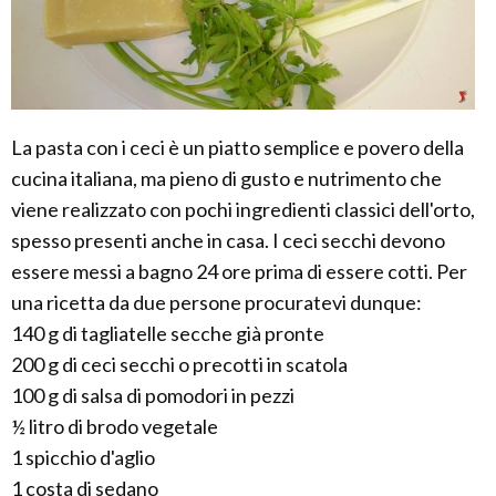
La pasta con i ceci è un piatto semplice e povero della
cucina italiana, ma pieno di gusto e nutrimento che
viene realizzato con pochi ingredienti classici dell'orto,
spesso presenti anche in casa. I ceci secchi devono
essere messi a bagno 24 ore prima di essere cotti. Per
una ricetta da due persone procuratevi dunque:
140 g di tagliatelle secche già pronte
200 g di ceci secchi o precotti in scatola
100 g di salsa di pomodori in pezzi
½ litro di brodo vegetale
1 spicchio d'aglio
1 costa di sedano