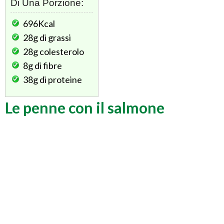
Di Una Porzione:
696Kcal
28g
di grassi
28g
colesterolo
8g
di fibre
38g
di proteine
Le penne con il salmone