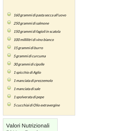
160
grammi di pasta secca all'uovo
250
grammi di salmone
150
grammi di fagioli in scatola
100
millilitri di vino bianco
15
grammi di burro
5
grammi di curcuma
30
grammi di cipolle
1
spicchio di Aglio
1
manciata di prezzemolo
1
manciata di sale
1
spolverata di pepe
5
cucchiai di Olio extravergine
Valori Nutrizionali