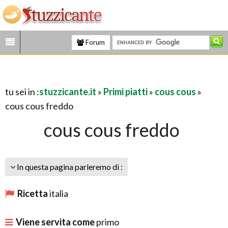
Forum
tu sei in :
stuzzicante.it
»
Primi piatti
»
cous cous
»
cous cous freddo
cous cous freddo
In questa pagina parleremo di :
Ricetta
italia
Viene servita come
primo