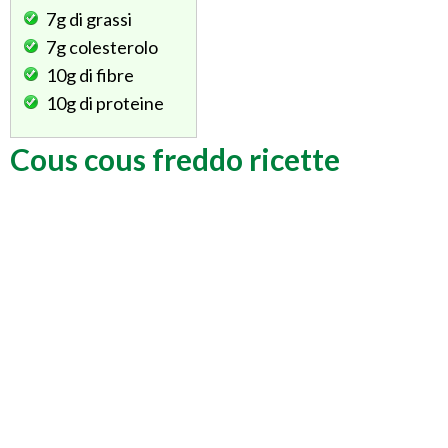
7g
di grassi
7g
colesterolo
10g
di fibre
10g
di proteine
Cous cous freddo ricette