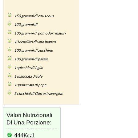
150
grammi di cous cous
120
grammi di
100
grammi di pomodori maturi
10
centilitri di vino bianco
100
grammi di zucchine
100
grammi di patate
1
spicchio di Aglio
1
manciata di sale
1
spolverata di pepe
5
cucchiai di Olio extravergine
Valori Nutrizionali
Di Una Porzione:
444Kcal