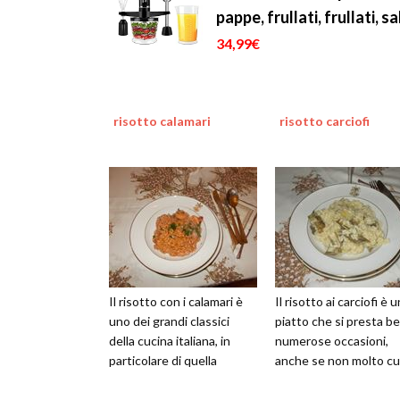
pappe, frullati, frullati, s
34,99€
risotto calamari
risotto carciofi
Il risotto con i calamari è
Il risotto ai carciofi è u
uno dei grandi classici
piatto che si presta b
della cucina italiana, in
numerose occasioni,
particolare di quella
anche se non molto cu