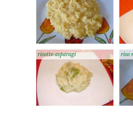
risotto asparagi
riso 