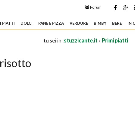
Forum
 PIATTI
DOLCI
PANE E PIZZA
VERDURE
BIMBY
BERE
IN 
tu sei in :
stuzzicante.it
»
Primi piatti
risotto