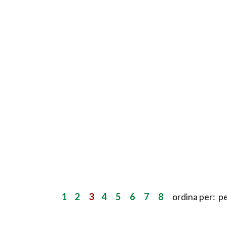
1
2
3
4
5
6
7
8
ordina per: p