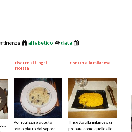
ertinenza
alfabetico
data
risotto ai funghi
risotto alla milanese
ricetta
Per realizzare questo
Il risotto alla milanese si
ccia
primo piatto dal sapore
prepara come quello allo
n