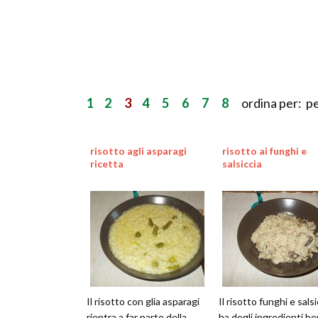
1
2
3
4
5
6
7
8
ordina per: p
risotto agli asparagi
risotto ai funghi e
ricetta
salsiccia
Il risotto con glia asparagi
Il risotto funghi e salsi
rientra a far parte della
ha degli ingredienti be