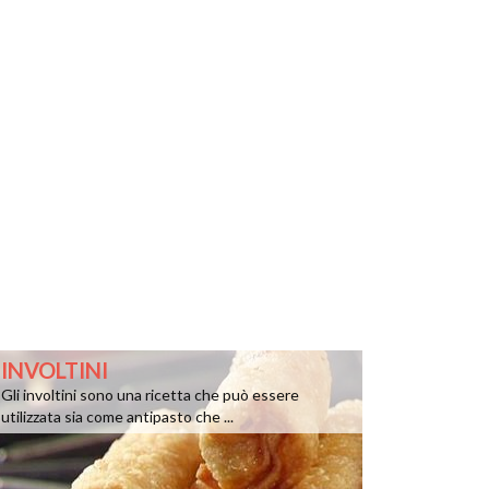
INVOLTINI
Gli involtini sono una ricetta che può essere
utilizzata sia come antipasto che ...