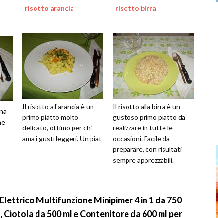
risotto arancia
risotto birra
Il risotto all'arancia è un
Il risotto alla birra è un
una
primo piatto molto
gustoso primo piatto da
ne
delicato, ottimo per chi
realizzare in tutte le
ama i gusti leggeri. Un piat
occasioni. Facile da
preparare, con risultati
sempre apprezzabili.
 Elettrico Multifunzione Minipimer 4 in 1 da 750
 Ciotola da 500 ml e Contenitore da 600 ml per