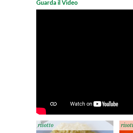
Guarda il Video
risotto
risot