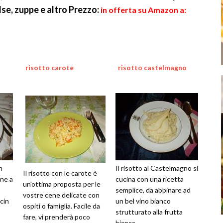
alse, zuppe e altro
Prezzo:
in offerta su Amazon a:
risotto carote
risotto castelmagno
n
Il risotto al Castelmagno si
Il risotto con le carote è
ene a
cucina con una ricetta
un'ottima proposta per le
semplice, da abbinare ad
vostre cene delicate con
cin
un bel vino bianco
ospiti o famiglia. Facile da
strutturato alla frutta
fare, vi prenderà poco
bianca.